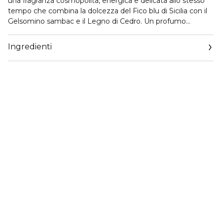
una fragranza cosmopolita, energica e delicata allo stesso
tempo che combina la dolcezza del Fico blu di Sicilia con il
Gelsomino sambac e il Legno di Cedro. Un profumo
ottimista, ispirato alle atmosfere della campagna siciliana,
che invita ad abbracciare con i sensi le cose più belle della
Ingredienti
vita soprattutto quelle che accadono per caso.
IL DESIGN
Dolce&Gabbana Dolce Blue Jasmine Eau de Parfum è
racchiuso nell'iconico flacone della Collezione Dolce tinto di
un delicato azzurro completato da un tappo floreale e da
un elegante fiocco nero.