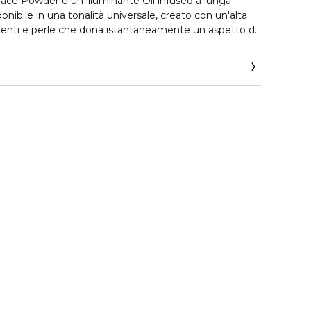
ace Powder è un illuminante Oil infused a lunga
ponibile in una tonalità universale, creato con un'alta
enti e perle che dona istantaneamente un aspetto di
i tonalità di pelle.
 Illuminating Face Powder di Dolce&Gabbana
 illuminante liquido e di uno in polvere in un unico
 formula ricca di oli e arricchita con ingredienti
cipio attivo ricavato dall'uva italiana, noto per
di collagene. La formula è disponibile in un'unica
ale, che dona immediatamente un aspetto radioso a
6H*.
 Universale, che esalta tutte le tonalità della pelle.
pelle**
ennello su misura, dalla forma versatile, piatta e
e utilizzato su diverse aree del viso.