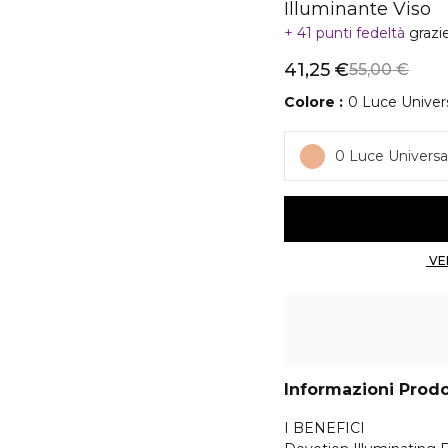
Illuminante Viso
41 punti fedeltà
grazi
41,25 €
55,00 €
Colore
0 Luce Univer
0 Luce Universa
Informazioni Prod
I BENEFICI