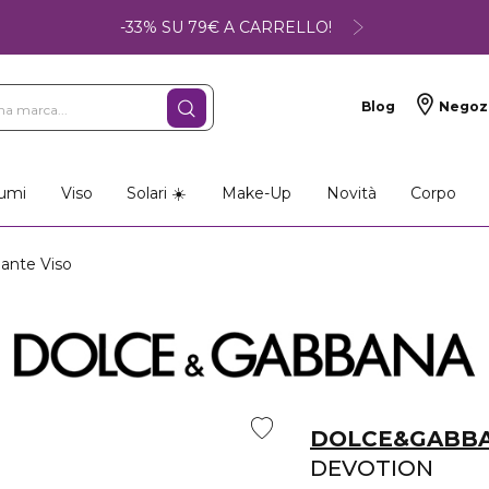
-33% SU 79€ A CARRELLO!
Blog
Negoz
umi
Viso
Solari ☀️
Make-Up
Novità
Corpo
ante Viso
DOLCE&GABB
DEVOTION