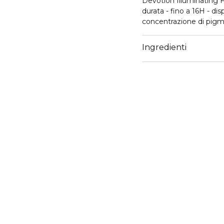
Devotion Illuminating F
durata - fino a 16H - dis
concentrazione di pigm
delicata luminosità a ogn
Ingredienti
LA FORMULA
La formula di Devotion
combina i benefici di un
prodotto, grazie alla sua
vegani***, tra cui un prin
stimolare la produzione 
tonalità, Luce Univers
tutte le carnagioni.
LE PRESTAZIONI
● Lunga durata fino a 1
● Un'unica tonalità, Luce
● Effetto risveglio sulla 
● Viene fornito con un p
allungata, che può esser
* Testato clinicamente