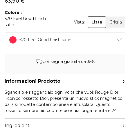
63,90 €
Colore
520 Feel Good finish
Vista:
Lista
Griglia
satin
520 Feel Good finish satin
Consegna gratuita da 35€
Informazioni Prodotto
Sgancialo e riaggancialo ogni volta che vuoi: Rouge Dior,
l’iconico rossetto Dior, presenta un nuovo stick magnetico
dalla silhouette contemporanea e affusolata. Questo
rossetto sempre più couture assicura lunga tenuta e 24
ore* di comfort in una formula clean** ricca di ingredienti
trattanti floreali.
Ingredienti