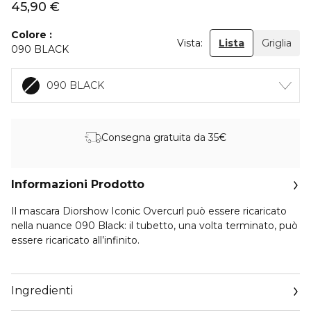
45,90 €
Colore
Vista:
Lista
Griglia
090 BLACK
090 BLACK
Consegna gratuita da 35€
Informazioni Prodotto
Il mascara Diorshow Iconic Overcurl può essere ricaricato
nella nuance 090 Black: il tubetto, una volta terminato, può
essere ricaricato all’infinito.
La formula della ricarica, identica a quella del mascara, è
arricchita con acqua floreale di fiordaliso. Aiuta a nutrire e
Ingredienti
fortificare le ciglia donando loro un colore intenso. Il volume