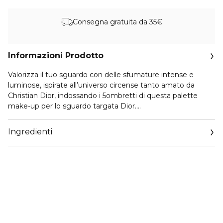
Consegna gratuita da 35€
Informazioni Prodotto
Valorizza il tuo sguardo con delle sfumature intense e
luminose, ispirate all’universo circense tanto amato da
Christian Dior, indossando i 5ombretti di questa palette
make-up per lo sguardo targata Dior.
Contenuti in una custodia couture su cui è incisa la firma
Ingredienti
della Maison, abbinata a un motivo stellato, ti invitano a
giocare con un trucco occhi armonioso ed elegante.
All’interno della palette occhi, gli ombretti svelano le loro
sublimi nuance che spaziano tra sfumature marroni, nude e
rosa, elevate da un oro radioso. La palette comprende
anche un applicatore doppio che consente di sfumare ogni
colore in modo semplice e preciso.
Realizza tutti i make-up occhi che desideri, dai più audaci ai