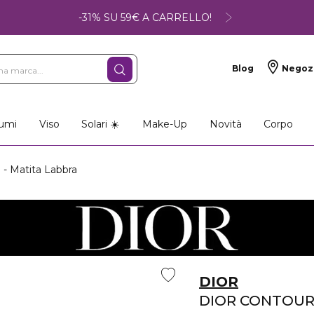
-31% SU 59€ A CARRELLO!
Blog
Negoz
umi
Viso
Solari ☀️
Make-Up
Novità
Corpo
 Matita Labbra
DIOR
DIOR CONTOU