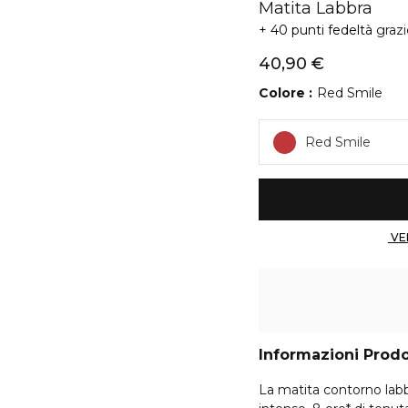
Matita Labbra
40 punti fedeltà
graz
40,90 €
Colore
Red Smile
Red Smile
Informazioni Prod
La matita contorno labb