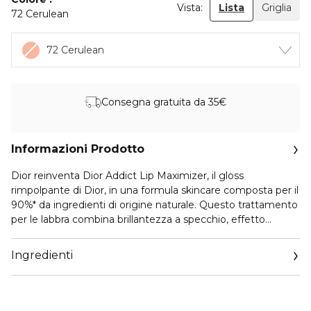
Vista:
Lista
Griglia
72 Cerulean
72 Cerulean
Consegna gratuita da 35€
Informazioni Prodotto
Dior reinventa Dior Addict Lip Maximizer, il gloss
rimpolpante di Dior, in una formula skincare composta per il
90%* da ingredienti di origine naturale. Questo trattamento
per le labbra combina brillantezza a specchio, effetto
volume estremo e idratazione, nell’immediato e per 24
ore**.
Ingredienti
Il gloss Dior Addict Lip Maximizer si declina in una gamma
di colori brillanti dal finish trasparente, intenso, scintillante o
olografico. È multi-uso e può essere indossato da solo,