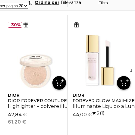
Ordina per
Rilevanza
Filtra
30%
DIOR
DIOR
DIOR FOREVER COUTURE LUMINIZER
FOREVER GLOW MAXIMIZER
Highlighter – polvere illuminante intensa
Illuminante Liquido a Lu
5
1
42,84 €
44,00 €
61,20 €