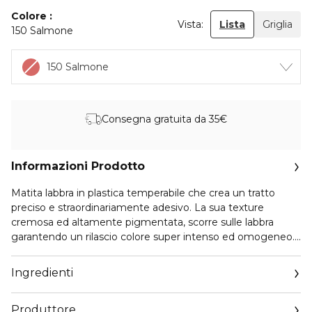
Colore
Vista:
Lista
Griglia
150 Salmone
150 Salmone
Consegna gratuita da 35€
Informazioni Prodotto
Matita labbra in plastica temperabile che crea un tratto
preciso e straordinariamente adesivo. La sua texture
cremosa ed altamente pigmentata, scorre sulle labbra
garantendo un rilascio colore super intenso ed omogeneo.
Una matita ultra performante e dalle prestazioni
eccezionali: long lasting, water resistant e no transfer. Un
Ingredienti
"must have" nella beauty routine di ogni donna.
Produttore