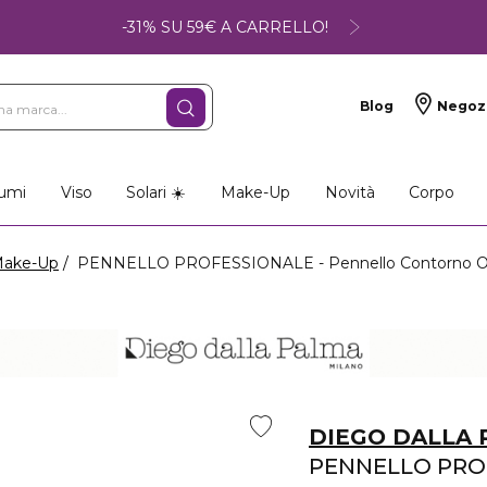
-31% SU 59€ A CARRELLO!
Blog
Negoz
umi
Viso
Solari ☀️
Make-Up
Novità
Corpo
Make-Up
PENNELLO PROFESSIONALE - Pennello Contorno O
DIEGO DALLA
PENNELLO PRO