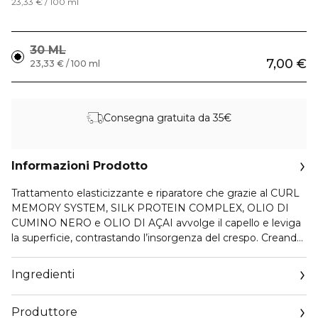
23,33 € / 100 ml
30 ML
7,00 €
23,33 € / 100 ml
Consegna gratuita da 35€
Informazioni Prodotto
Trattamento elasticizzante e riparatore che grazie al CURL
MEMORY SYSTEM, SILK PROTEIN COMPLEX, OLIO DI
CUMINO NERO e OLIO DI AÇAI avvolge il capello e leviga
la superficie, contrastando l’insorgenza del crespo. Creando
ricci perfettamente disegnati e ordinati.
MODO D'USO: Distribuire uniformemente su capelli lavati e
Ingredienti
tamponati, lasciare in posa qualche minuto, massaggiando
lunghezze e punte, risciacquare abbondantemente.
Produttore