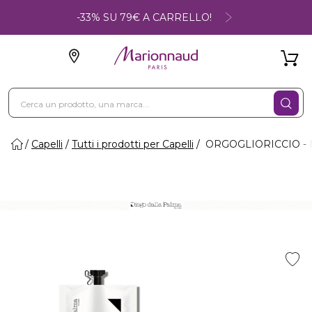
-33% SU 79€ A CARRELLO!
Capelli
Tutti i prodotti per Capelli
ORGOGLIORICCIO - Mas