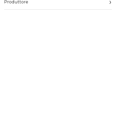
Produttore
Email
customercare@diegodallapalma.com