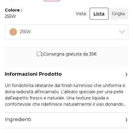
Colore
Vista:
Lista
Griglia
255W
255W
Consegna gratuita da 35€
Informazioni Prodotto
Un fondotinta idratante dal finish luminoso che uniforma e
dona radiosità all’incarnato. L’alleato speciale per una pelle
dall’aspetto fresco e naturale. Una texture liquida e
confortevole che ridefinisce naturalmente il viso donando
una nuova luminosità.
Media coprenza per un look naturale che perfeziona
Ingredienti
l’incarnato in maniera impercettibile.