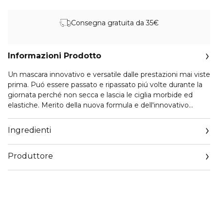
Consegna gratuita da 35€
Informazioni Prodotto
Un mascara innovativo e versatile dalle prestazioni mai viste
prima. Puó essere passato e ripassato piú volte durante la
giornata perché non secca e lascia le ciglia morbide ed
elastiche. Merito della nuova formula e dell'innovativo
applicatore che ti permettono di avere volume ed alta
definizione. Ideale per ritocchi durante tutta la giornata. E
Ingredienti
sei tu che decidi quanto far risaltare le tue ciglia
Produttore
Email
customercare@diegodallapalma.com