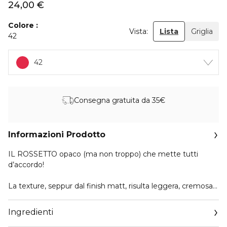
24,00 €
Colore
Vista:
Lista
Griglia
42
42
Consegna gratuita da 35€
Informazioni Prodotto
IL ROSSETTO opaco (ma non troppo) che mette tutti
d’accordo!
La texture, seppur dal finish matt, risulta leggera, cremosa
e confortevole: scivola sulle labbra aderendo perfettamente
in una sola passata.
Ingredienti
Finish opaco ma cremoso con una tenuta fino a 8 ore* in