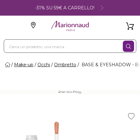
-31% SU 59€ A CARRELLO!
Make-up
Occhi
Ombretto
BASE & EYESHADOW - Ba