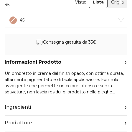
Vista:
Lista
Griglia
45
45
Consegna gratuita da 35€
Informazioni Prodotto
Un ombretto in crema dal finish opaco, con ottima durata,
altamente pigmentato e di facile applicazione. Formula
avvolgente che permette un colore intenso e senza
sbavature, non lascia residui di prodotto nelle pieghe
dell’occhio e non sbiadisce nel tempo. Tre colori: nude, rosa
caldo e rosso amaranto. Il colore nude può essere utilizzato
Ingredienti
anche come base-erase per ogni make-up. Possono essere
utilizzati da soli a palpebra piena per un make-up semplice
Produttore
o anche come eyeliner per definire lo sguardo con un
tocco di originalità. Oftalmologicamente testato.