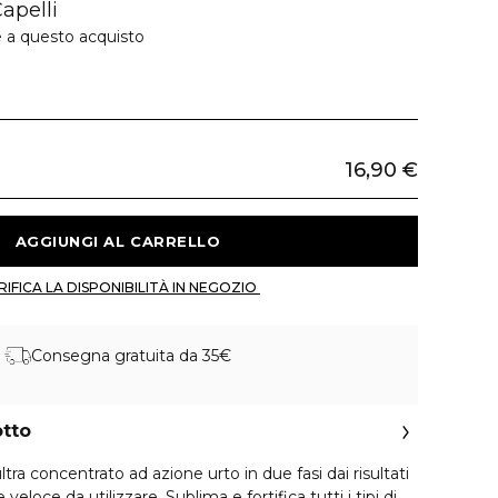
Capelli
e a questo acquisto
16,90 €
 AGGIUNGI AL CARRELLO 
 VERIFICA LA DISPONIBILITÀ IN NEGOZIO 
Consegna gratuita da 35€
otto
ltra concentrato ad azione urto in due fasi dai risultati
 veloce da utilizzare. Sublima e fortifica tutti i tipi di