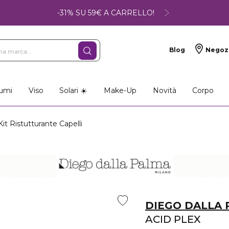
-31% SU 59€ A CARRELLO!
Blog
Negoz
umi
Viso
Solari ☀️
Make-Up
Novità
Corpo
t Ristutturante Capelli
DIEGO DALLA
ACID PLEX