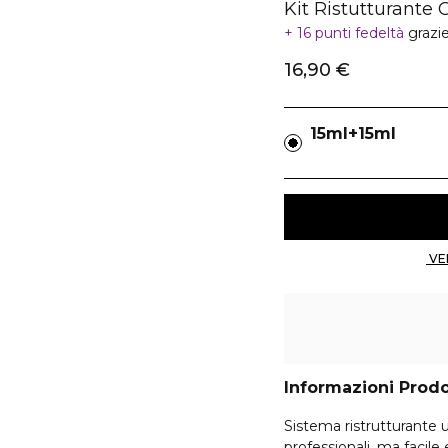
Kit Ristutturante 
16 punti fedeltà
grazi
16,90 €
15ml+15ml
Informazioni Prod
Sistema ristrutturante u
professionali, ma facile e