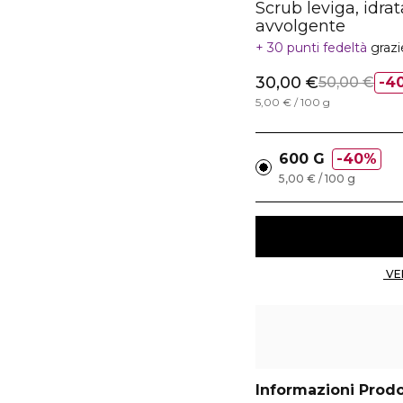
Scrub leviga, idra
avvolgente
30 punti fedeltà
grazi
30,00 €
50,00 €
4
5,00 € / 100 g
600 G
40%
5,00 € / 100 g
Informazioni Prod