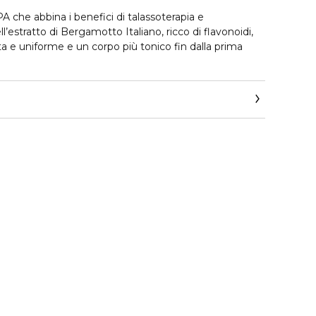
 che abbina i benefici di talassoterapia e
l’estratto di Bergamotto Italiano, ricco di flavonoidi,
ta e uniforme e un corpo più tonico fin dalla prima
DRATANTE. Ispirato alla talassoterapia, un mix di
diversa granulometria, leviga e rivitalizza la pelle, mentre
reziosi oli vegetali idratano e rendeno la pelle più
ACQUA. L'azione iono-osmotica dei sali marini
" delle spezie, Cannella e Cumino, e alle proprietà
i estratti vegetali, Caffè, Edera e Tè verde, favoriscono
rattenuti nei tessuti.
ENERANTE. I benefici aromaterapici di un mix di
umo aromatico e avvolgente conferiscono una
a e piacevole relax.
pelle, in un solo gesto rende la pelle straordinariamente
orpo più tonico, con rotondità e gonfiori attenuati.