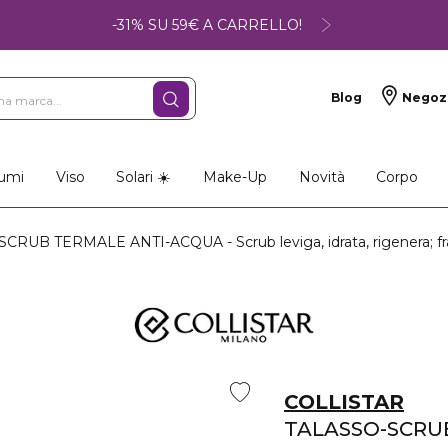
-31% SU 59€ A CARRELLO!
Blog
Negoz
umi
Viso
Solari ☀️
Make-Up
Novità
Corpo
RUB TERMALE ANTI-ACQUA - Scrub leviga, idrata, rigenera; fr
COLLISTAR
TALASSO-SCRU