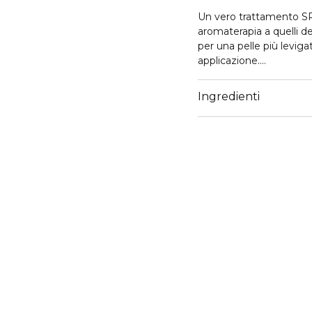
Un vero trattamento SPA
aromaterapia a quelli del
per una pelle più leviga
applicazione.
EFFICACIA ESFOLIANTE I
sali marini, grazie alla 
Ingredienti
lo zucchero di canna e p
morbida.
AZIONE DRENANTE ANTI-
unita all'effetto "sauna
drenanti anti-gonfiore d
il drenaggio dei liquidi t
POTERE RILASSANTE RIG
oli essenziali dal prof
sensazione di leggerezz
Adatto a tutti i tipi di 
liscia e idratata, e il c