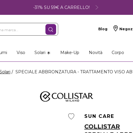
-31% SU 59€ A CARRELLO!
Blog
Negoz
umi
Viso
Solari ☀️
Make-Up
Novità
Corpo
Solari
SPECIALE ABBRONZATURA - TRATTAMENTO VISO A
SUN CARE
COLLISTAR