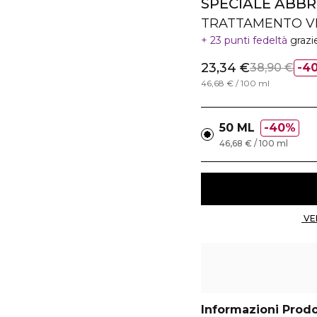
SPECIALE ABB
TRATTAMENTO VI
23 punti fedeltà
grazi
23,34 €
38,90 €
4
46,68 € / 100 ml
50 ML
40%
46,68 € / 100 ml
Informazioni Prod