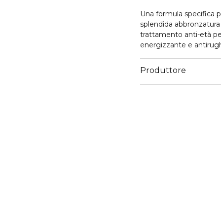
Una formula specifica p
splendida abbronzatura 
trattamento anti-età per 
energizzante e antirug
E.
Produttore
Email
customercare@collistar.