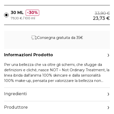
30 ML
30%
33,90 €
23,73 €
79,10 € / 100 ml
Consegna gratuita da 35€
Informazioni Prodotto
Per una bellezza che va oltre gli schemi, che sfugge da
definizioni e cliché, nasce NOT – Not Ordinary Treatment, la
linea ibrida dall’anima 100% skincare e dalla sensorialità
100% make-up, pensata per valorizzare la bellezza non
ordinaria e spontanea di una generazione che si esprime
con autenticità.
Ingredienti
La novità NOT – Not Ordinary Treatment BASE
Produttore
LEVIGANTE è molto più di una semplice base: la sua
texture in gel trasparente rosata è sensoriale, fresca e