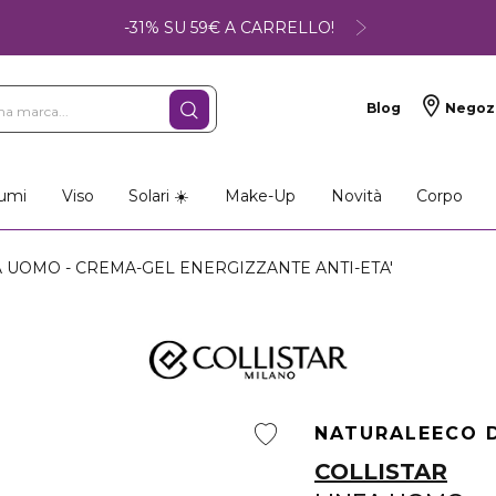
-31% SU 59€ A CARRELLO!
Blog
Negoz
umi
Viso
Solari ☀️
Make-Up
Novità
Corpo
 UOMO - CREMA-GEL ENERGIZZANTE ANTI-ETA'
NATURALE
ECO 
COLLISTAR