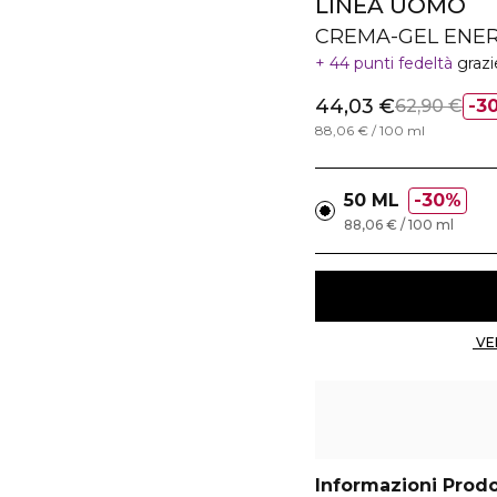
LINEA UOMO
CREMA-GEL ENER
44 punti fedeltà
grazi
44,03 €
62,90 €
3
88,06 € / 100 ml
50 ML
30%
88,06 € / 100 ml
Informazioni Prod