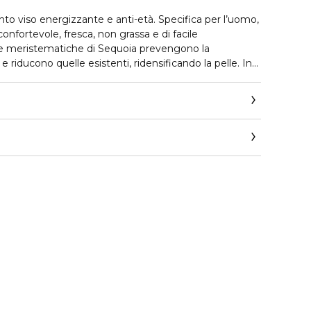
to viso energizzante e anti-età. Specifica per l’uomo,
confortevole, fresca, non grassa e di facile
le meristematiche di Sequoia prevengono la
 riducono quelle esistenti, ridensificando la pelle. In
ato mix di attivi dona energia e vitalità e contrasta
lla pelle. L’estratto di Melograno Italiano protegge la
terne e inquinamento, mantiene l’equilibrio cutaneo
tà all’incarnato.
ta più tonica, idratata e vitale. Giorno dopo giorno, le
inimizzate e il viso appare più sano.
it
elle maschile, anche sensibili.
OGICAMENTE