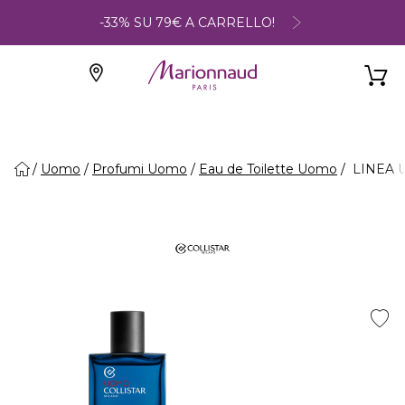
-33% SU 79€ A CARRELLO!
Uomo
Profumi Uomo
Eau de Toilette Uomo
LINEA UO