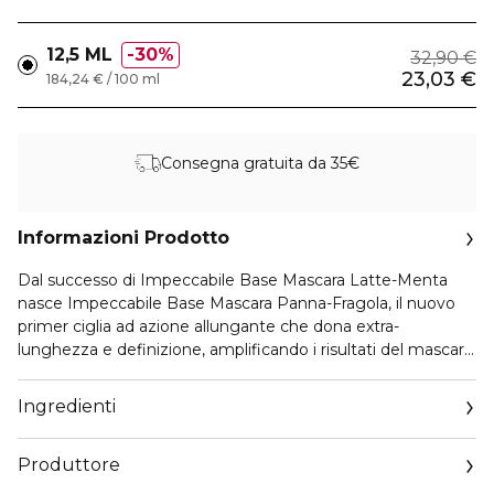
12,5 ML
30%
32,90 €
23,03 €
184,24 € / 100 ml
Consegna gratuita da 35€
Informazioni Prodotto
Dal successo di Impeccabile Base Mascara Latte-Menta
nasce Impeccabile Base Mascara Panna-Fragola, il nuovo
primer ciglia ad azione allungante che dona extra-
lunghezza e definizione, amplificando i risultati del mascara.
La sua formula è arricchita dall’unione di un mix di attivi
naturali, tra cui un prezioso estratto di Castagne, che
Ingredienti
rinforza e protegge le ciglia, ed un biopeptide, che
intensifica il naturale colore delle ciglia, esaltando la
Produttore
profondità dello sguardo.
Il segreto della sua efficacia? La perfetta combinazione tra