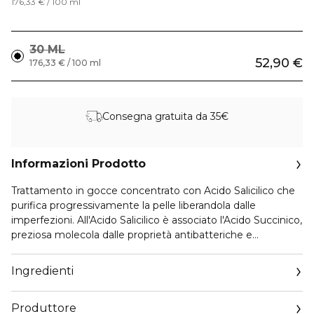
176,33 € / 100 ml
30 ML
52,90 €
176,33 € / 100 ml
Consegna gratuita da 35€
Informazioni Prodotto
Trattamento in gocce concentrato con Acido Salicilico che
purifica progressivamente la pelle liberandola dalle
imperfezioni. All'Acido Salicilico è associato l'Acido Succinico,
preziosa molecola dalle proprietà antibatteriche e
antiossidanti capace di regolare la produzione di sebo e
prevenirne l'accumulo all'interno dei pori. Risultati:
Ingredienti
l'epidermide è purificata e libera dalle imperfezioni. La pelle
non risulta più lucida e appare visibilmente levigata. Adatto
Produttore
a tutti i tipi di pelle, anche sensibili. Particolarmente indicato