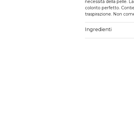
necessità della pelle. La formula dolce garantisce un finish impeccabile e un
colorito perfetto. Contie
traspirazione. Non com
30 ml
Ingredienti