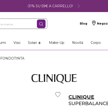
-31% SU 59€ A CARRELLO!
Blog
Negoz
umi
Viso
Solari ☀️
Make-Up
Novità
Corpo
 FONDOTINTA
CLINIQUE
SUPERBALANC