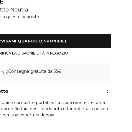
E
tte Neutral
e a questo acquisto
 AVVISAMI QUANDO DISPONIBILE 
 VERIFICA LA DISPONIBILITÀ IN NEGOZIO 
Consegna gratuita da 35€
otto
n unico compatto portatile. La cipria resistente, dalla
 come finitura post-fondotinta o fondotinta in polvere.
 per una copertura doppia.