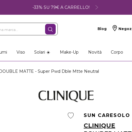
-33% SU 79€ A CARRELLO!
Blog
Negoz
umi
Viso
Solari ☀️
Make-Up
Novità
Corpo
BLE MATTE - Super Pwd Dble Mtte Neutral
SUN CARE
SOLO
CLINIQUE