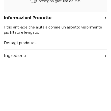
Consegna gratuita da 35€
Informazioni Prodotto
ll trio anti-age che aiuta a donare un aspetto visibilmente
più liftato e levigato.
Dettagli prodotto:
-Clinique Smart Clinical Repair Lifting Face + Neck Cream
50ml crema idratante e liftante, che riduce l’aspetto di linee
Ingredienti
e
rughe su viso e collo, donando idratazione alla pelle.
-Clinique Smart Clinical Repair Wrinkle Correcting Serum
10ml agisce sulle linee e rughe più ostinate. Contiene
retinoidi gentili di ultima generazione che permettono
l'utilizzo due volte al giorno, mattina e sera.
-Clinique Smart Clinical Repair Wrinkle Correcting Eye
Cream 5ml, crema contorno occhi anti-età che riduce
visibilmente le linee, attenua gonfiore e occhiaie e fornisce
un'idratazione istantanea e a lunga durata. Ideale anche per
pelli sensibili.