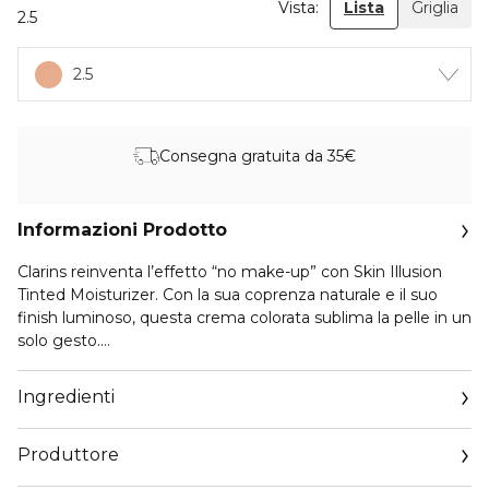
Vista:
Lista
Griglia
2.5
2.5
Consegna gratuita da 35€
Informazioni Prodotto
Clarins reinventa l’effetto “no make-up” con Skin Illusion
Tinted Moisturizer. Con la sua coprenza naturale e il suo
finish luminoso, questa crema colorata sublima la pelle in un
solo gesto.
Grazie alla doppia azione make-up e trattamento, il suo
Ingredienti
sottile velo uniforma e illumina l’incarnato istantaneamente,
mentre la sua formula stimolante aiuta a rivitalizzare la
Produttore
pelle, per una luminosità straordinaria con e senza trucco!