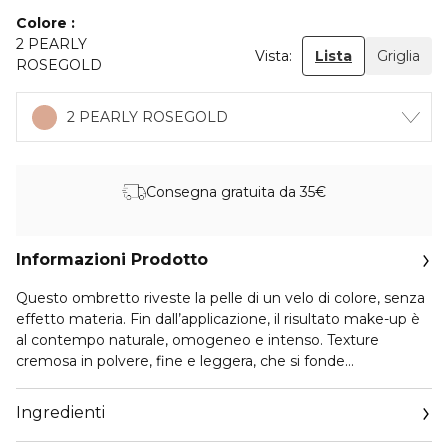
Colore
2 PEARLY
Vista:
Lista
Griglia
ROSEGOLD
2 PEARLY ROSEGOLD
Consegna gratuita da 35€
Informazioni Prodotto
Questo ombretto riveste la pelle di un velo di colore, senza
effetto materia. Fin dall’applicazione, il risultato make-up è
al contempo naturale, omogeneo e intenso. Texture
cremosa in polvere, fine e leggera, che si fonde
delicatamente sulla pelle conferendole subito una
straordinaria morbidezza al tatto. La sua formula è arricchita
Ingredienti
con pigmenti minerali e olio di noce cocco bio, che aiuta a
nutrire la pelle delicata delle palpebre e a proteggerla dalla