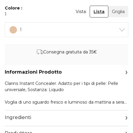
Colore
Vista:
Lista
Griglia
1
1
Consegna gratuita da 35€
Informazioni Prodotto
Clarins Instant Concealer. Adatto per i tipi di pelle: Pelle
universale, Sostanza: Liquido
Voglia di uno sguardo fresco e luminoso da mattina a sera?
Instant Concealer, una correzione antiocchiaie su misura. Il
suo colore attenua quello delle occhiaie facendo ritrovare
Ingredienti
alla pelle il colorito naturale. Una texture liquida che si fonde
alla pelle levigando il contorno occhi.