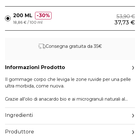
200 ML
30%
53,90 €
37,73 €
18,86 € / 100 ml
Consegna gratuita da 35€
Informazioni Prodotto
Il gommage corpo che leviga le zone ruvide per una pelle
ultra morbida, come nuova.
Grazie all’olio di anacardo bio e ai microgranuli naturali al
100%, Gommage Esfoliante Rinnovatore è un trattamento
esfoliante delicato che aiuta ad affinare la grana della pelle.
Ingredienti
L’estratto di moringa, rinomato per le sue proprietà
purificanti, elimina delicatamente le impurità.
Produttore
La pelle è levigata e luminosa, pronta a ricevere il resto