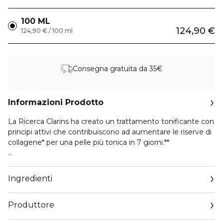
100 ML
124,90 €
124,90 € / 100 ml
Consegna gratuita da 35€
Informazioni Prodotto
La Ricerca Clarins ha creato un trattamento tonificante con
principi attivi che contribuiscono ad aumentare le riserve di
collagene* per una pelle più tonica in 7 giorni.**
Un’emulsione tonificante di nuova generazione. La sua
esclusiva*** [COLLAGEN]³ TECHNOLOGY agisce in modo
Ingredienti
mirato sul collagene grazie al suo potente trio di principi
attivi.
Produttore
- Polipeptide di collagene.
- Estratto di albero di noci pecan.