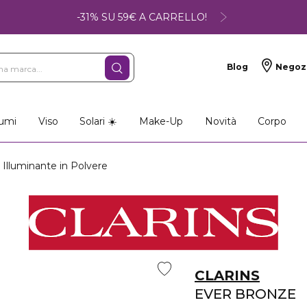
-31% SU 59€ A CARRELLO!
Blog
Negoz
umi
Viso
Solari ☀️
Make-Up
Novità
Corpo
lluminante in Polvere
CLARINS
EVER BRONZE