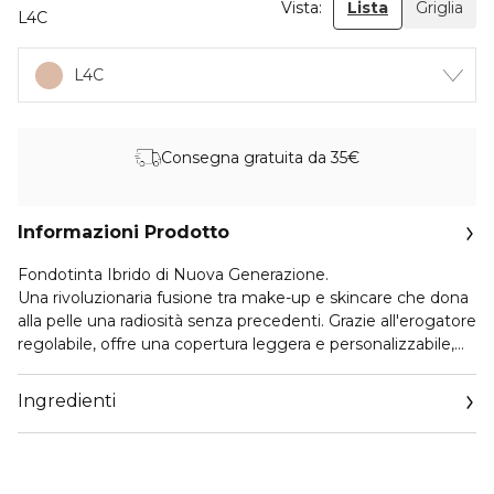
Vista:
Lista
Griglia
L4C
L4C
Consegna gratuita da 35€
Informazioni Prodotto
Fondotinta Ibrido di Nuova Generazione.
Una rivoluzionaria fusione tra make-up e skincare che dona
alla pelle una radiosità senza precedenti. Grazie all'erogatore
regolabile, offre una copertura leggera e personalizzabile,
da media a totale, con un finish satinato, luminoso e non
oleoso.
Ingredienti
Per tutti i tipi di pelle
Il sistema innovativo [COLOUR + HYDRIC], ispirato alla
tecnologia unica del Double Serum, regala una doppia