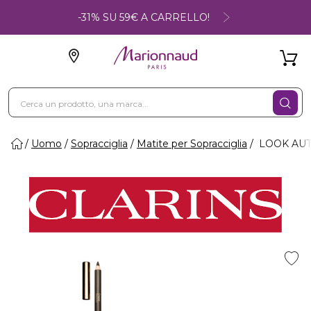
-31% SU 59€ A CARRELLO!
Uomo
Sopracciglia
Matite per Sopracciglia
LOOK AUT