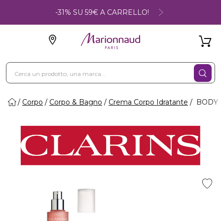
-31% SU 59€ A CARRELLO!
Corpo
Corpo & Bagno
Crema Corpo Idratante
BODY F