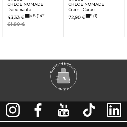
CHLOÉ NOMADE
CHLOÉ NOMADE
Deodorante
Crema Corpo
4.8
5
143
1
43,33 €
72,90 €
61,90 €