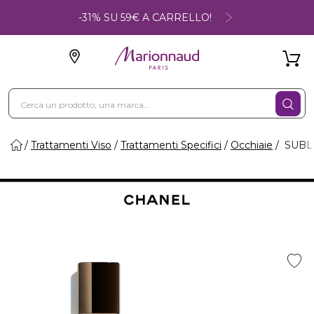
-31% SU 59€ A CARRELLO!
Trattamenti Viso
Trattamenti Specifici
Occhiaie
SUBLI