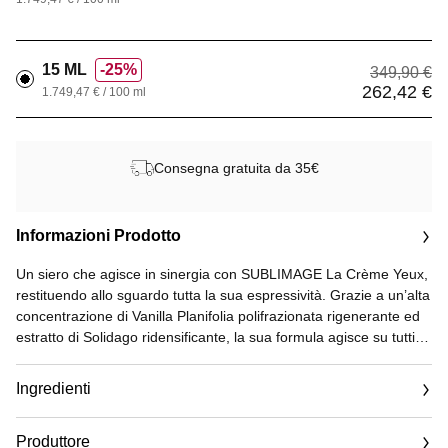
15 ML
25%
349,90 €
262,42 €
1.749,47 € / 100 ml
Consegna gratuita da 35€
Informazioni Prodotto
Un siero che agisce in sinergia con SUBLIMAGE La Crème Yeux,
restituendo allo sguardo tutta la sua espressività. Grazie a un’alta
concentrazione di Vanilla Planifolia polifrazionata rigenerante ed
estratto di Solidago ridensificante, la sua formula agisce su tutti i
parametri di giovinezza della pelle* e rispetta la zona fragile del
contorno occhi. SUBLIMAGE Le Sérum Yeux rafforza lo sguardo:
Ingredienti
ciglia e sopracciglia sono ridensificate. Rassoda le palpebre e il
contorno occhi, leviga rughe e rughette, riduce borse e occhiaie.
Produttore
Lo sguardo è più luminoso e più disteso. Ridefinito, colpisce