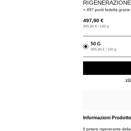
RIGENERAZIONE
497 punti fedeltà
grazie
497,90 €
995,80 € / 100 g
50 G
995,80 € / 100 g
Informazioni Prodott
Il potere rigenerante della