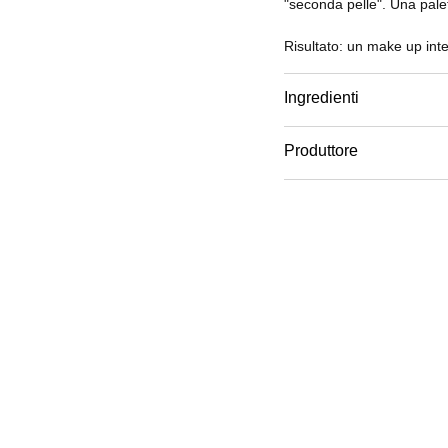
"seconda pelle". Una palet
Risultato: un make up inte
prima applicazione.
Ingredienti
Produttore
Email
www.chanel.com