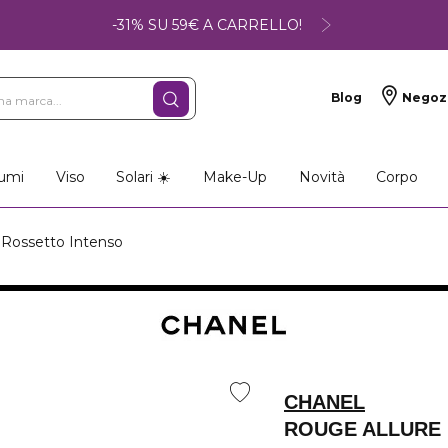
-31% SU 59€ A CARRELLO!
Blog
Negoz
umi
Viso
Solari ☀️
Make-Up
Novità
Corpo
ossetto Intenso
CHANEL
ROUGE ALLURE