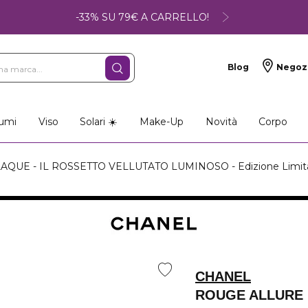
-33% SU 79€ A CARRELLO!
Blog
Negoz
umi
Viso
Solari ☀️
Make-Up
Novità
Corpo
QUE - IL ROSSETTO VELLUTATO LUMINOSO - Edizione Limit
CHANEL
ROUGE ALLURE