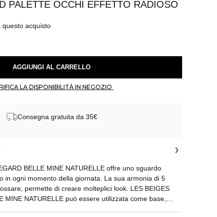
D PALETTE OCCHI EFFETTO RADIOSO
a questo acquisto
 AGGIUNGI AL CARRELLO 
 VERIFICA LA DISPONIBILITÀ IN NEGOZIO 
Consegna gratuita da 35€
o
GARD BELLE MINE NATURELLE offre uno sguardo
to in ogni momento della giornata. La sua armonia di 5
 indossare, permette di creare molteplici look. LES BEIGES
MINE NATURELLE può essere utilizzata come base,
e per strutturare le sopracciglia. La sua consistenza setosa