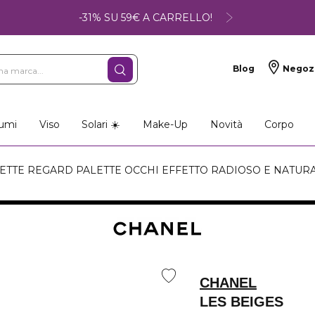
-31% SU 59€ A CARRELLO!
Blog
Negoz
umi
Viso
Solari ☀️
Make-Up
Novità
Corpo
LETTE REGARD PALETTE OCCHI EFFETTO RADIOSO E NATUR
CHANEL
LES BEIGES