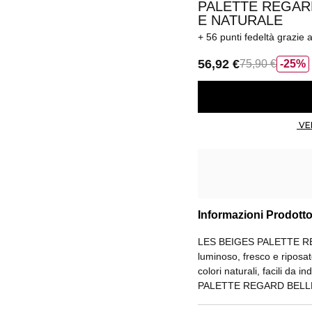
PALETTE REGAR
E NATURALE
56 punti fedeltà
grazie 
56,92 €
75,90 €
25%
Informazioni Prodott
LES BEIGES PALETTE RE
luminoso, fresco e riposa
colori naturali, facili da
PALETTE REGARD BELLE 
ombretto o eyeliner, oppur