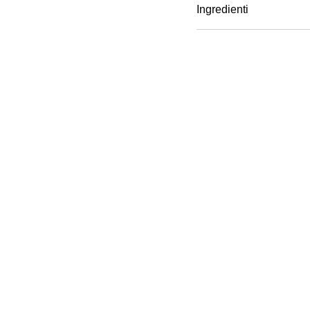
facilita l'applicazione, q
Ingredienti
integra un ampio specchio 