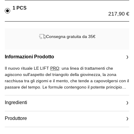
1 PCS
217,90 €
Consegna gratuita da 35€
Informazioni Prodotto
Il nuovo rituale LE LIFT
PRO
: una linea di trattamenti che
agiscono sull'aspetto del triangolo della giovinezza, la zona
racchiusa tra gli zigomi e il mento, che tende a capovolgersi con il
passare del tempo. Le formule contengono il potente principio
attivo enzimatico estratto dal miele di ape melipona per rinforzare
il reticolo cutaneo.
Ingredienti
Terza fase del protocollo LE LIFT
PRO
, Masque Uniformité
Produttore
corregge i segni profondi del tempo e i contrasti di luci e ombre
legati alle macchie pigmentarie. Questa maschera dalla
Email
consistenza gelificata e avvolgente uniforma e illumina il colorito.