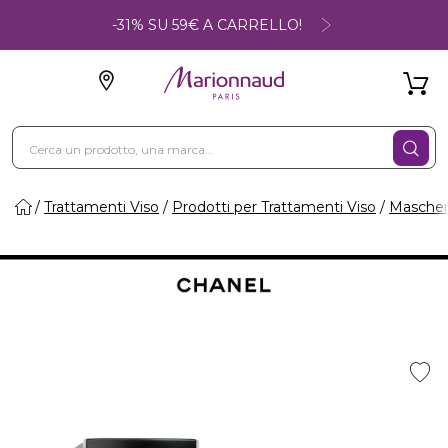
-31% SU 59€ A CARRELLO!
Trattamenti Viso
Prodotti per Trattamenti Viso
Maschere