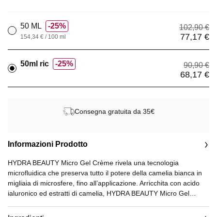
50 ML
25%
102,90 €
77,17 €
154,34 € / 100 ml
50ml ric
25%
90,90 €
68,17 €
Consegna gratuita da 35€
Informazioni Prodotto
HYDRA BEAUTY Micro Gel Crème rivela una tecnologia
microfluidica che preserva tutto il potere della camelia bianca in
migliaia di microsfere, fino all’applicazione. Arricchita con acido
ialuronico ed estratti di camelia, HYDRA BEAUTY Micro Gel
Crème lenisce istantaneamente la pelle e rinforza la barriera
cutanea, per un’idratazione straordinaria sin dalla prima