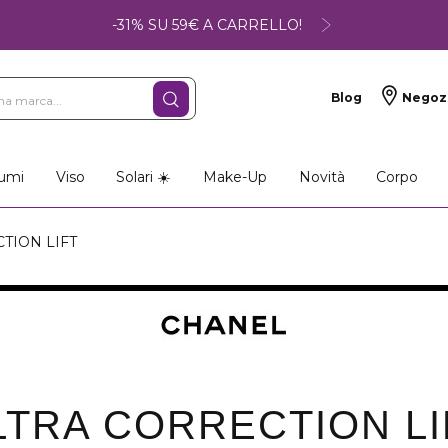
-31% SU 59€ A CARRELLO!
Blog
Negoz
umi
Viso
Solari ☀️
Make-Up
Novità
Corpo
TION LIFT
LTRA CORRECTION LI