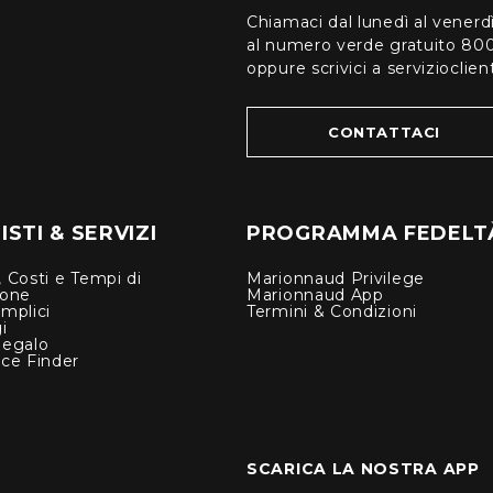
Chiamaci dal lunedì al venerd
al numero verde gratuito 80
oppure scrivici a serviziocli
CONTATTACI
STI & SERVIZI
PROGRAMMA FEDELT
 Costi e Tempi di
Marionnaud Privilege
ione
Marionnaud App
mplici
Termini & Condizioni
i
Regalo
nce Finder
SCARICA LA NOSTRA APP