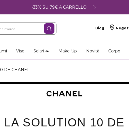
-33% SU 79€ A CARRELLO!
Blog
Negoz
umi
Viso
Solari ☀️
Make-Up
Novità
Corpo
10 DE CHANEL
 LA SOLUTION 10 DE