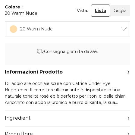
Colore
Vista:
Lista
Griglia
20 Warm Nude
20 Warm Nude
Consegna gratuita da 35€
Informazioni Prodotto
Di’ addio alle occhiaie scure con Catrice Under Eye
Brightener! Il correttore illuminante è disponibile in una
naturale tonalità rosé ed è perfetto per i toni di pelle chiari.
Arricchito con acido ialuronico e burro di karité, la sua
formula fornirà alla zona sotto gli occhi tutto ciò di cui ha
bisogno per apparire fresca, sveglia e radiosa.
Ingredienti
Produttore