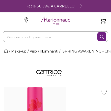
-33% SU 79€ A CARRELLO!
Make-up
Viso
Illuminanti
SPRING AWAKENING - Cheek