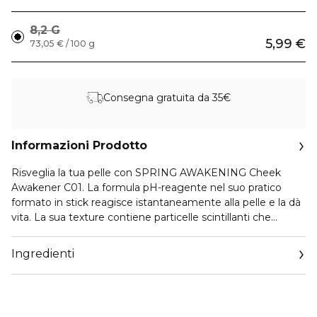
8,2 G
5,99 €
73,05 € / 100 g
Consegna gratuita da 35€
Informazioni Prodotto
Risveglia la tua pelle con SPRING AWAKENING Cheek
Awakener C01. La formula pH-reagente nel suo pratico
formato in stick reagisce istantaneamente alla pelle e la dà
vita. La sua texture contiene particelle scintillanti che
catturano la luce e creano una luminosità naturale e radiosa
che lascia risplendere la tua carnagione.
Ingredienti