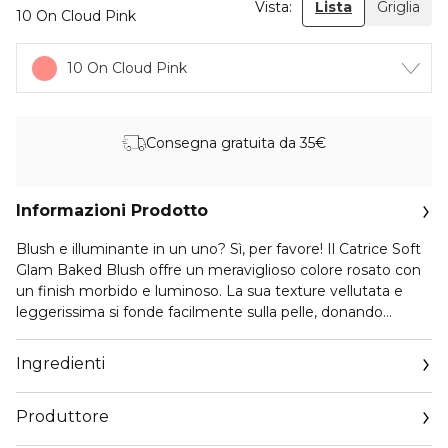
Vista:
Lista
Griglia
10 On Cloud Pink
10 On Cloud Pink
Consegna gratuita da 35€
Informazioni Prodotto
Blush e illuminante in un uno? Sì, per favore! Il Catrice Soft
Glam Baked Blush offre un meraviglioso colore rosato con
un finish morbido e luminoso. La sua texture vellutata e
leggerissima si fonde facilmente sulla pelle, donando
dimensione e luminosità in un solo passaggio. Infuso con
sottili perle luminose, questo blush imperdibile esalta la tua
Ingredienti
carnagione con una radiosità naturale e duratura, perfetta
per l’uso quotidiano o per le occasioni speciali. Che tu
Produttore
preferisca un delicato tocco di colore o una luminosità
modulabile, questa formula leggera assicura un finish