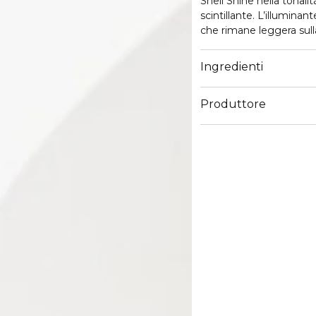
Shell Shine nella tonal
scintillante. L’illumina
che rimane leggera sulla 
carnagione un effetto i
Anche la sua confezione
Ingredienti
madreperla.
Produttore
Email
info@cosnova.com