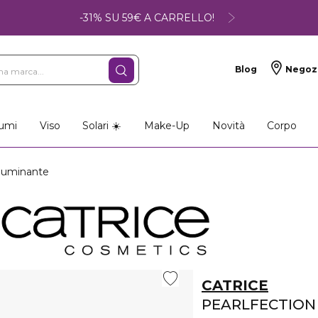
-31% SU 59€ A CARRELLO!
Blog
Negoz
umi
Viso
Solari ☀️
Make-Up
Novità
Corpo
luminante
CATRICE
PEARLFECTION