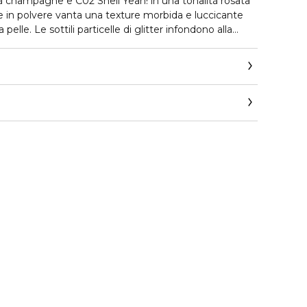
ità champagne e C02 Shell Yeah! in una tonalità rosata
nte in polvere vanta una texture morbida e luccicante
pelle. Le sottili particelle di glitter infondono alla
pnotico che cattura la luce da ogni angolazione.
 compatta è caratterizzata da un luccicante effetto