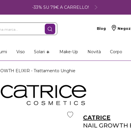
-33% SU 79€ A CARRELLO!
Blog
Negoz
umi
Viso
Solari ☀️
Make-Up
Novità
Corpo
OWTH ELIXIR - Trattamento Unghie
CATRICE
NAIL GROWTH E