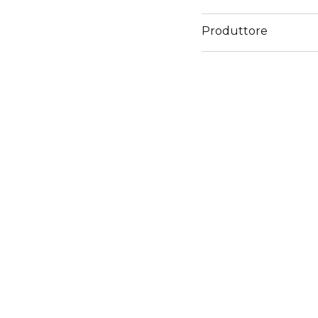
Produttore
Email
info@cosnova.com